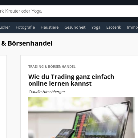
ücher
Fotografie
Haustiere
Gesundheit
Yoga
Esoterik
Immob
 & Börsenhandel
TRADING & BÖRSENHANDEL
Wie du Trading ganz einfach
online lernen kannst
Claudio Hirschberger