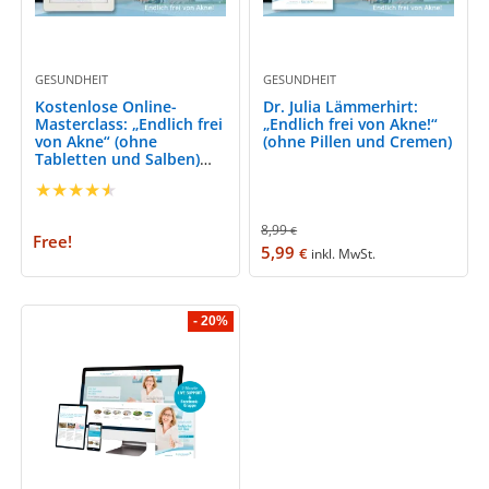
GESUNDHEIT
GESUNDHEIT
Kostenlose Online-
Dr. Julia Lämmerhirt:
Masterclass: „Endlich frei
„Endlich frei von Akne!“
von Akne“ (ohne
(ohne Pillen und Cremen)
Tabletten und Salben)
mit Dr. Julia Lämmerhirt
★
★
★
★
★
8,99
€
Free!
5,99
€
inkl. MwSt.
- 20%