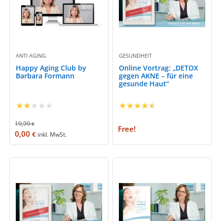
ANTI AGING
GESUNDHEIT
Happy Aging Club by
Online Vortrag: „DETOX
Barbara Formann
gegen AKNE – für eine
gesunde Haut“
★
★
★
★
★
★
★
★
★
★
19,99
€
Free!
0,00
€
inkl. MwSt.