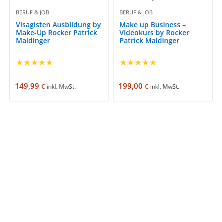
BERUF & JOB
BERUF & JOB
Visagisten Ausbildung by
Make up Business –
Make-Up Rocker Patrick
Videokurs by Rocker
Maldinger
Patrick Maldinger
★
★
★
★
★
★
★
★
★
★
149,99
199,00
€
€
inkl. MwSt.
inkl. MwSt.