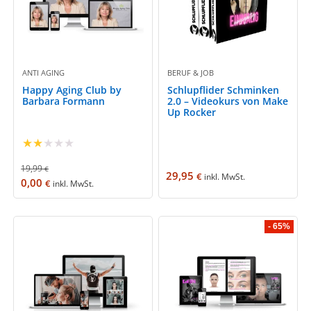
ANTI AGING
BERUF & JOB
Happy Aging Club by
Schlupflider Schminken
Barbara Formann
2.0 – Videokurs von Make
Up Rocker
★
★
★
★
★
19,99
€
29,95
€
inkl. MwSt.
0,00
€
inkl. MwSt.
- 65%