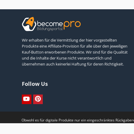
Wir erhalten für die Vermittlung der hier vorgestellten
Produkte eine Affiliate-Provision für alle über den jeweiligen
Kauf-Button erworbenen Produkte. Wir sind für die Qualität
und die Inhalte der Kurse nicht verantwortlich und
übernehmen auch keinerlei Haftung für deren Richtigkeit.
Follow Us
Obwohl es für digitale Produkte nur ein eingeschränktes Rückgabe
geben. Viele der Anbieter auf becomePro.de geben Ihnen sogar ein
copecart.com Webseite noch der zugehörigen Firma CopeCart GmbH.Th