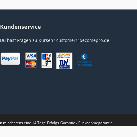
Kundenservice
Du hast Fragen zu Kursen?
customer@becomepro.de
nen mindestens eine 14 Tage-Erfolgs-Garantie / Rücknahmegarantie
r digistore24.com Webseite oder der Digistore24 GmbH noch der
lly, this site is NOT endorsed by FacebookTM in any way.