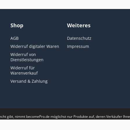
Shop
Weiteres
AGB
Datenschutz
Widerruf digitaler Waren
Impressum
Widerruf von
Dienstleistungen
Widerruf für
Warenverkauf
Versand & Zahlung
recht gibt, nimmt becomePro.de möglichst nur Produkte auf, deren Verkäufer Ih
e 30-Tage-Erfolgs-Garantie / Rücknahmegarantie. Diese Seite ist weder Teil de
is site is not a part of the Facebook TM website or Facebook TM Inc. Additiona