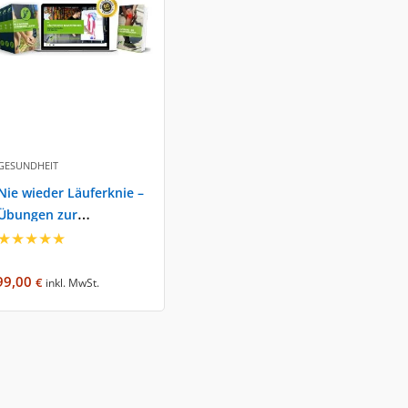
GESUNDHEIT
Nie wieder Läuferknie –
Übungen zur
Schmerzlinderung –
★
★
★
★
★
Luke Brandenburg
99,00
€
inkl. MwSt.