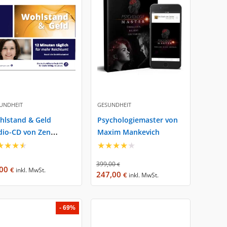
UNDHEIT
GESUNDHEIT
hlstand & Geld
Psychologiemaster von
dio-CD von Zen
Maxim Mankevich
siness
★
★
★
★
★
★
★
★
★
399,00
€
,00
€
inkl. MwSt.
247,00
€
inkl. MwSt.
- 69%