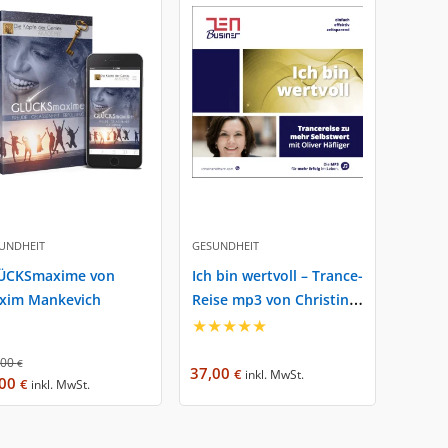
UNDHEIT
GESUNDHEIT
ÜCKSmaxime von
Ich bin wertvoll – Trance-
xim Mankevich
Reise mp3 von Christine
Hofmann
★
★
★
★
★
,00
€
37,00
€
inkl. MwSt.
,00
€
inkl. MwSt.