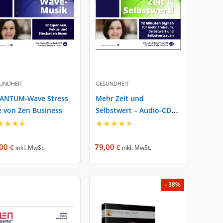
UNDHEIT
GESUNDHEIT
ANTUM-Wave Stress
Mehr Zeit und
 von Zen Business
Selbstwert – Audio-CD
★
★
★
★
von Zen Business
★
★
★
★
★
,00
79,00
€
€
inkl. MwSt.
inkl. MwSt.
- 38%