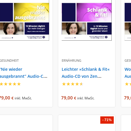
GESUNDHEIT
ERNÄHRUNG
GES
“Nie wieder
Leichter »Schlank & Fit«
Wo
ausgebrannt” Audio-CD
Audio-CD von Zen
Au
von Zen Business
★
★
★
★
★
Business
★
★
★
★
★
Bu
★
79,00
79,00
79
€
€
inkl. MwSt.
inkl. MwSt.
- 71%