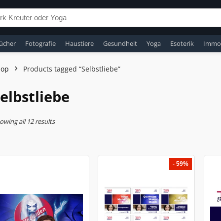
ücher
Fotografie
Haustiere
Gesundheit
Yoga
Esoterik
Immob
hop
Products tagged “Selbstliebe”
elbstliebe
owing all 12 results
- 59%