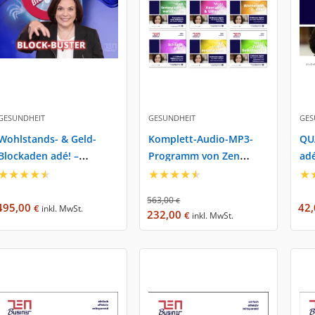
GESUNDHEIT
GESUNDHEIT
GES
Wohlstands- & Geld-
Komplett-Audio-MP3-
QU
Blockaden adé! –
Programm von Zen
adé
Christine Hoffmann
★
★
★
★
★
Business
★
★
★
★
★
★
563,00
€
495,00
42
€
inkl. MwSt.
232,00
€
inkl. MwSt.