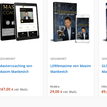
GESUNDHEIT
GESUNDHEIT
GES
Mastercoaching von
LERNmaxime von Maxim
GL
Maxim Mankevich
Mankevich
Ma
99,00
159
€
247,00
€
inkl. MwSt.
29,00
49
€
inkl. MwSt.