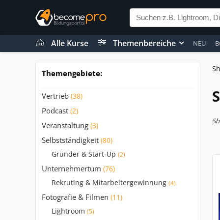
Alle Kurse
Themenbereiche
NEU
B
S
Themengebiete:
S
Vertrieb
(38)
Podcast
(2)
Sh
Veranstaltung
(3)
Selbstständigkeit
(80)
Gründer & Start-Up
(2)
Unternehmertum
(76)
Rekruting & Mitarbeitergewinnung
(4)
Fotografie & Filmen
(11)
Lightroom
(5)