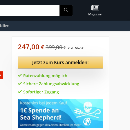
Magazin
ilien
247,00
€
399,00
€
inkl. MwSt.
Jetzt zum Kurs anmelden!
%
Ratenzahlung möglich
Sichere Zahlungsabwicklung
Sofortiger Zugang