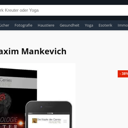
ücher
Fotografie
Haustiere
Gesundheit
Yoga
Esoterik
Immob
Maxim Mankevich
- 38