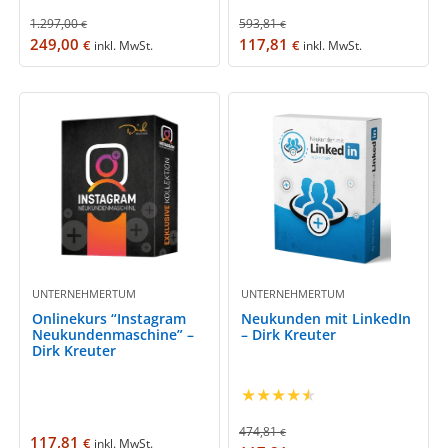
1.297,00
593,81
€
€
249,00
117,81
€
€
inkl. MwSt.
inkl. MwSt.
UNTERNEHMERTUM
UNTERNEHMERTUM
Onlinekurs “Instagram
Neukunden mit LinkedIn
Neukundenmaschine” –
– Dirk Kreuter
Dirk Kreuter
★
★
★
★
★
474,81
€
117,81
€
inkl. MwSt.