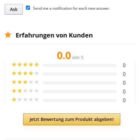
Send me a notification for each new answer.
Erfahrungen von Kunden
0.0
von 5
★
★
★
★
★
0
★
★
★
★
★
0
★
★
★
★
★
0
★
★
★
★
★
0
★
★
★
★
★
0
Jetzt Bewertung zum Produkt abgeben!