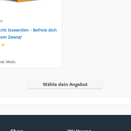
IT
cht loswerden – Befreie dich
nem Zwang!
★
★
inkl. MwSt.
Wähle dein Angebot