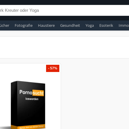
ücher
Fotografie
Haustiere
Gesundheit
Yoga
Esoterik
Immob
- 57%