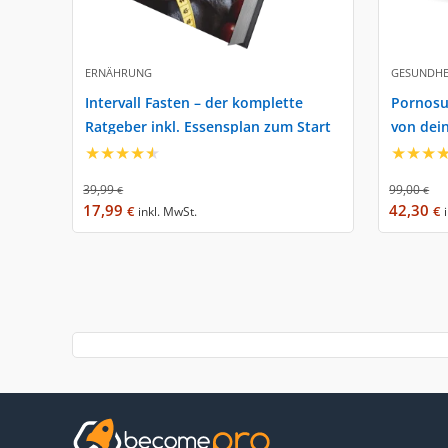
ERNÄHRUNG
GESUNDHE
Intervall Fasten – der komplette
Pornosu
Ratgeber inkl. Essensplan zum Start
von dei
★
★
★
★
★
★
★
★
39,99
99,00
€
€
17,99
42,30
€
€
inkl. MwSt.