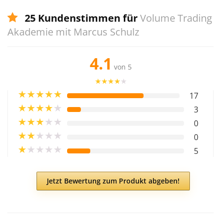
25 Kundenstimmen für
Volume Trading
Akademie mit Marcus Schulz
4.1
von 5
★
★
★
★
★
★
★
★
★
★
17
★
★
★
★
★
3
★
★
★
★
★
0
★
★
★
★
★
0
★
★
★
★
★
5
Jetzt Bewertung zum Produkt abgeben!