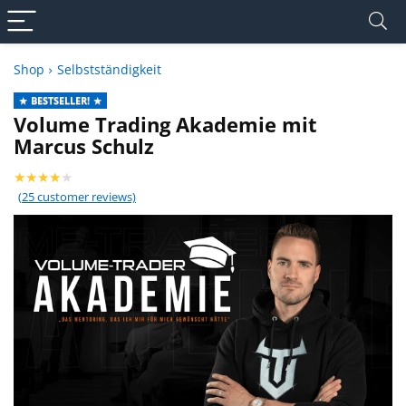
Shop
Selbstständigkeit
BESTSELLER!
Volume Trading Akademie mit
Marcus Schulz
★
★
★
★
★
(
25
customer reviews)