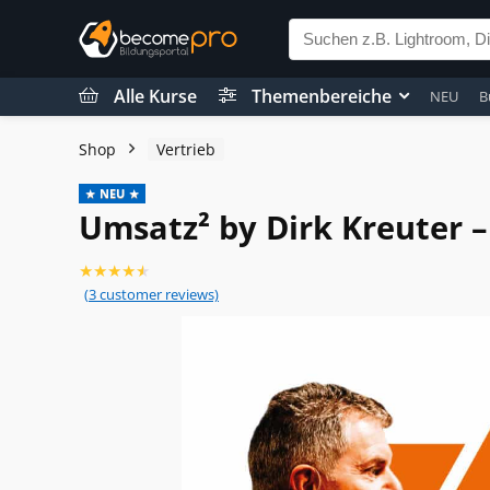
Alle Kurse
Themenbereiche
NEU
B
Shop
Vertrieb
NEU
Umsatz² by Dirk Kreuter –
★
★
★
★
★
(
3
customer reviews)