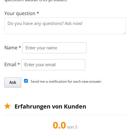
Your question
*
Name
*
Email
*
Send me a notification for each new answer.
Erfahrungen von Kunden
0.0
von 5