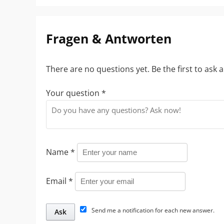
Fragen & Antworten
There are no questions yet. Be the first to ask 
Your question
*
Name
*
Email
*
Send me a notification for each new answer.