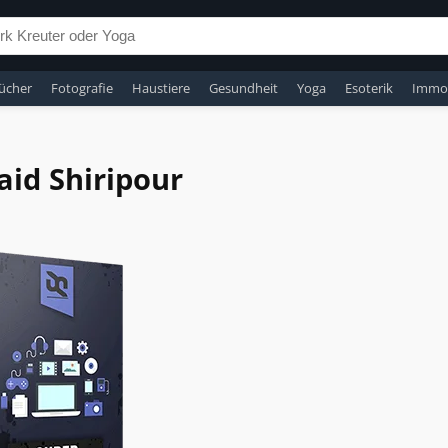
ücher
Fotografie
Haustiere
Gesundheit
Yoga
Esoterik
Immob
id Shiripour