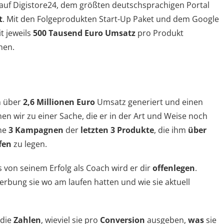
auf Digistore24, dem größten deutschsprachigen Portal
t
. Mit den Folgeprodukten Start-Up Paket und dem Google
t jeweils
500 Tausend Euro Umsatz
pro Produkt
hen.
n über
2,6 Millionen Euro
Umsatz generiert und einen
men wir zu einer Sache, die er in der Art und Weise noch
ne
3 Kampagnen
der
letzten 3 Produkte
, die ihm
über
fen
zu legen.
s von seinem Erfolg als Coach wird er dir
offenlegen
.
rbung sie wo am laufen hatten und wie sie aktuell
 die
Zahlen
, wieviel sie pro
Conversion
ausgeben,
was
sie