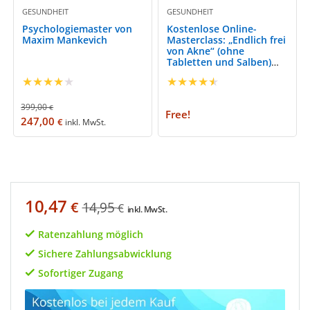
GESUNDHEIT
GESUNDHEIT
Psychologiemaster von
Kostenlose Online-
Maxim Mankevich
Masterclass: „Endlich frei
von Akne“ (ohne
Tabletten und Salben)
mit Dr. Julia Lämmerhirt
★
★
★
★
★
★
★
★
★
★
399,00
€
Free!
247,00
€
inkl. MwSt.
10,47
€
14,95
€
inkl. MwSt.
Ratenzahlung möglich
Sichere Zahlungsabwicklung
Sofortiger Zugang