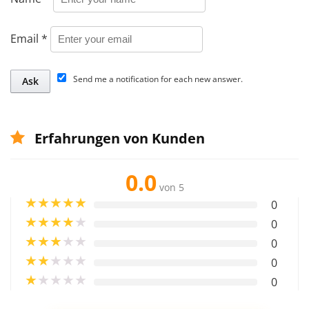
Email
*
Send me a notification for each new answer.
Erfahrungen von Kunden
0.0
von 5
★
★
★
★
★
0
★
★
★
★
★
0
★
★
★
★
★
0
★
★
★
★
★
0
★
★
★
★
★
0