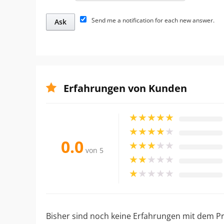
Send me a notification for each new answer.
Erfahrungen von Kunden
★
★
★
★
★
★
★
★
★
★
0.0
★
★
★
★
★
von 5
★
★
★
★
★
★
★
★
★
★
Bisher sind noch keine Erfahrungen mit dem Pr