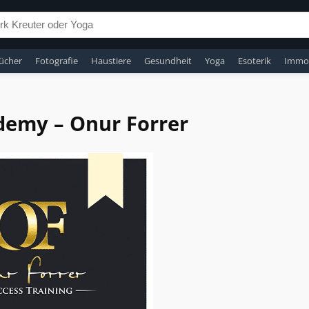
ücher
Fotografie
Haustiere
Gesundheit
Yoga
Esoterik
Immob
demy – Onur Forrer