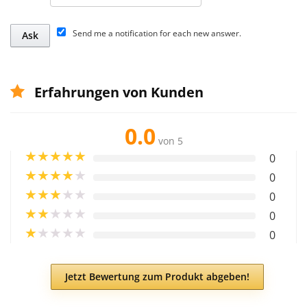
Send me a notification for each new answer.
Erfahrungen von Kunden
0.0
von 5
★
★
★
★
★
0
★
★
★
★
★
0
★
★
★
★
★
0
★
★
★
★
★
0
★
★
★
★
★
0
Jetzt Bewertung zum Produkt abgeben!