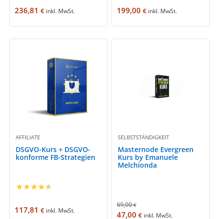
236,81
199,00
€
€
inkl. MwSt.
inkl. MwSt.
AFFILIATE
SELBSTSTÄNDIGKEIT
DSGVO-Kurs + DSGVO-
Masternode Evergreen
konforme FB-Strategien
Kurs by Emanuele
Melchionda
★
★
★
★
★
69,00
€
117,81
€
inkl. MwSt.
47,00
€
inkl. MwSt.