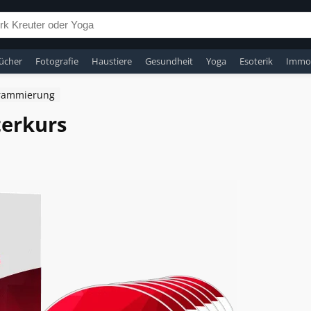
ücher
Fotografie
Haustiere
Gesundheit
Yoga
Esoterik
Immob
rammierung
erkurs