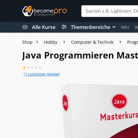
Alle Kurse
Themenbereiche
NEU
B
Shop
Hobby
Computer & Technik
Prog
Java Programmieren Mast
★
★
★
★
★
(
1
customer review)