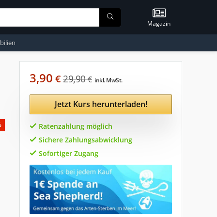
Magazin
ilien
3,90
€
29,90
€
inkl. MwSt.
Jetzt Kurs herunterladen!
%
Ratenzahlung möglich
Sichere Zahlungsabwicklung
Sofortiger Zugang