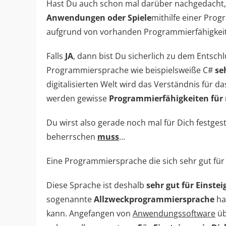
Hast Du auch schon mal darüber nachgedacht,
Anwendungen oder Spiele
mithilfe einer Pro
aufgrund von vorhanden Programmierfähigkei
Falls
JA
, dann bist Du sicherlich zu dem Entsc
Programmiersprache wie beispielsweiße C#
se
digitalisierten Welt wird das Verständnis für
werden gewisse
Programmierfähigkeiten für
Du wirst also gerade noch mal für Dich festge
beherrschen
muss
…
Eine Programmiersprache die sich sehr gut für E
Diese Sprache ist deshalb
sehr gut für Einstei
sogenannte
Allzweckprogrammiersprache
ha
kann. Angefangen von
Anwendungssoftware
ü