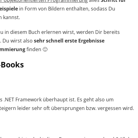
zur objektorientierten Programmierung
alles
Schritt für
eispiele
in Form von Bildern enthalten, sodass Du
n kannst.
u in diesem Buch erlernen wirst, werden Dir bereits
 Du wirst also
sehr schnell erste Ergebnisse
rammierung
finden 🙂
E-Books
 das .NET Framework überhaupt ist. Es geht also um
teigern leider sehr oft übersprungen bzw. vergessen wird.