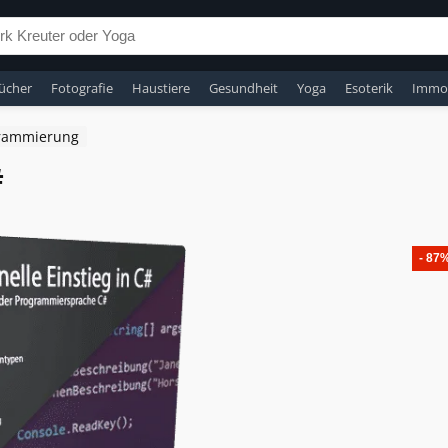
ücher
Fotografie
Haustiere
Gesundheit
Yoga
Esoterik
Immob
rammierung
#
- 87