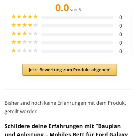
0.0
von 5
★
★
★
★
★
0
★
★
★
★
★
0
★
★
★
★
★
0
★
★
★
★
★
0
★
★
★
★
★
0
Jetzt Bewertung zum Produkt abgeben!
Bisher sind noch keine Erfahrungen mit dem Produkt
geteilt worden.
Schildere deine Erfahrungen mit “Bauplan
und Anleitung – Mobiles Bett für Ford Galaxy