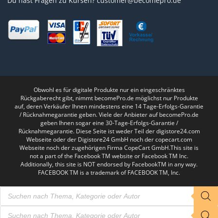
Du hast Fragen zu Kursen?
customer@becomepro.de
Obwohl es für digitale Produkte nur ein eingeschränktes
Rückgaberecht gibt, nimmt becomePro.de möglichst nur Produkte
auf, deren Verkäufer Ihnen mindestens eine 14 Tage-Erfolgs-Garantie
/ Rücknahmegarantie geben. Viele der Anbieter auf becomePro.de
geben Ihnen sogar eine 30-Tage-Erfolgs-Garantie /
Rücknahmegarantie. Diese Seite ist weder Teil der digistore24.com
Webseite oder der Digistore24 GmbH noch der copecart.com
Webseite noch der zugehörigen Firma CopeCart GmbH.This site is
not a part of the Facebook TM website or Facebook TM Inc.
Additionally, this site is NOT endorsed by FacebookTM in any way.
FACEBOOK TM is a trademark of FACEBOOK TM, Inc.
Products
search
Products
search