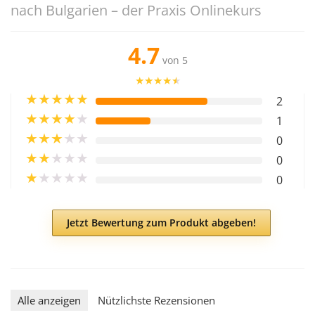
nach Bulgarien – der Praxis Onlinekurs
4.7
von 5
★
★
★
★
★
★
★
★
★
★
2
★
★
★
★
★
1
★
★
★
★
★
0
★
★
★
★
★
0
★
★
★
★
★
0
Jetzt Bewertung zum Produkt abgeben!
Alle anzeigen
Nützlichste Rezensionen