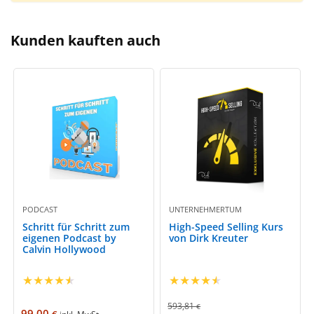
Kunden kauften auch
PODCAST
UNTERNEHMERTUM
Schritt für Schritt zum
High-Speed Selling Kurs
eigenen Podcast by
von Dirk Kreuter
Calvin Hollywood
★
★
★
★
★
★
★
★
★
★
593,81
€
99,00