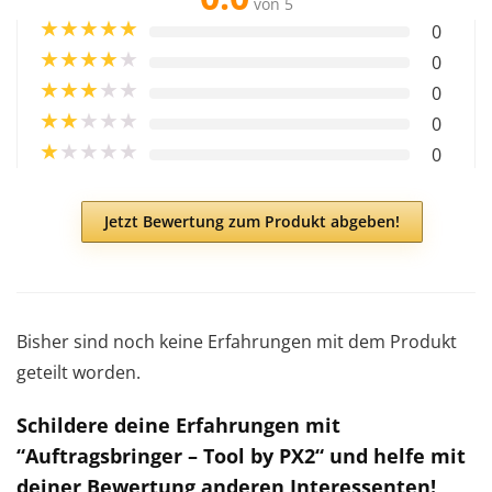
von 5
★
★
★
★
★
0
★
★
★
★
★
0
★
★
★
★
★
0
★
★
★
★
★
0
★
★
★
★
★
0
Jetzt Bewertung zum Produkt abgeben!
Bisher sind noch keine Erfahrungen mit dem Produkt
geteilt worden.
Schildere deine Erfahrungen mit
“Auftragsbringer – Tool by PX2“ und helfe mit
deiner Bewertung anderen Interessenten!