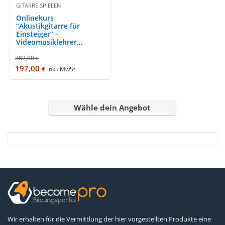
GITARRE SPIELEN
Onlinekurs
“Akustikgitarre für
Einsteiger” –
Videomusiklehrer
Karsten Burkhardt
282,00
€
197,00
€
inkl. MwSt.
Wähle dein Angebot
Wir erhalten für die Vermittlung der hier vorgestellten Produkte eine