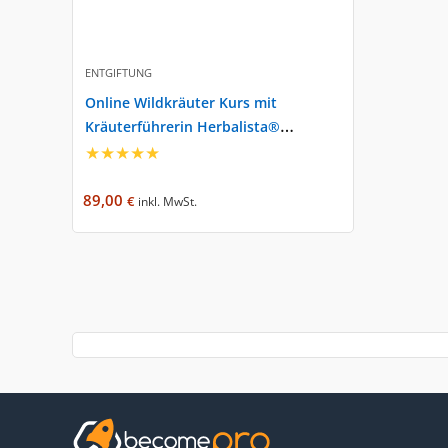
ENTGIFTUNG
Online Wildkräuter Kurs mit
Kräuterführerin Herbalista®
Gabriele Leonie Bräutigam
★
★
★
★
★
89,00
€
inkl. MwSt.