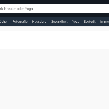
ücher
Fotografie
Haustiere
Gesundheit
Yoga
Esoterik
Immob