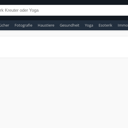
ücher
Fotografie
Haustiere
Gesundheit
Yoga
Esoterik
Immob