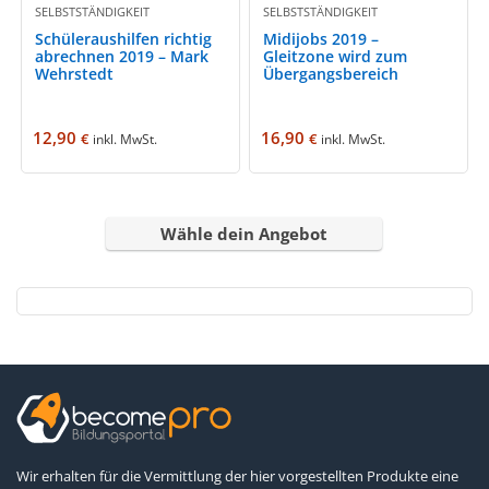
SELBSTSTÄNDIGKEIT
SELBSTSTÄNDIGKEIT
Schüleraushilfen richtig
Midijobs 2019 –
abrechnen 2019 – Mark
Gleitzone wird zum
Wehrstedt
Übergangsbereich
12,90
16,90
€
€
inkl. MwSt.
inkl. MwSt.
Wähle dein Angebot
Wir erhalten für die Vermittlung der hier vorgestellten Produkte eine