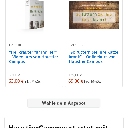
HAUSTIERE
HAUSTIERE
“Heilkräuter für Ihr Tier”
“So füttern Sie Ihre Katze
– Videokurs von Haustier
krank” – Onlinekurs von
Campus
Haustier Campus
89,00
139,00
€
€
63,00
69,00
€
€
inkl. MwSt.
inkl. MwSt.
Wähle dein Angebot
HaustierCampus startet mit