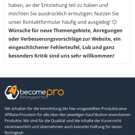
haben, an der Entstehung teil zu haben und
möchten Sie ausdrücklich ermutigen: Nutzen Sie
unser Kontaktformular häufig und ausgiebig! 🙂
Wünsche für neue Themengebiete, Anregungen
oder Verbesserungsvorschläge zur Website, ein
eingeschlichener Fehlerteufel,
Lob und ganz
besonders Kritik sind uns sehr willkommen!
Wir erhalten für die Vermittlung der hier vorgestellten Produkte eine
Affiliate-Provision für alle über den jeweiligen Kauf-Button erworbenen
Produkte. Wir sind für die Qualität und die Inhalte der Kurse nicht
verantwortlich und übernehmen auch keinerlei Haftung für deren
Richtigkeit.