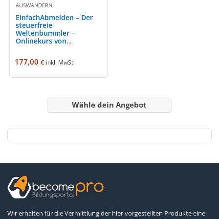
AUSWANDERN
EinfachAbmelden – Der
steuerfreie
Weltenbummler –
Onlinekurs von
Staatenlos
177,00
€
inkl. MwSt.
Wähle dein Angebot
Wir erhalten für die Vermittlung der hier vorgestellten Produkte eine