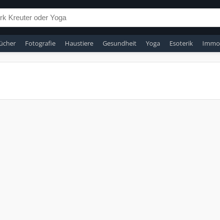
ücher
Fotografie
Haustiere
Gesundheit
Yoga
Esoterik
Immob