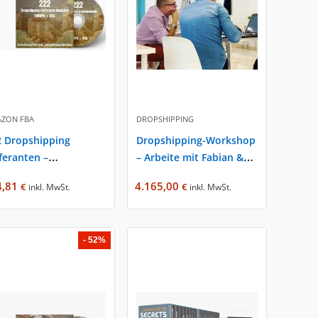
ZON FBA
DROPSHIPPING
2 Dropshipping
Dropshipping-Workshop
feranten –
– Arbeite mit Fabian &
ertise.rocks von
Jasmin – expertise.rocks
4,81
4.165,00
€
€
inkl. MwSt.
inkl. MwSt.
ian Siegler
- 52%