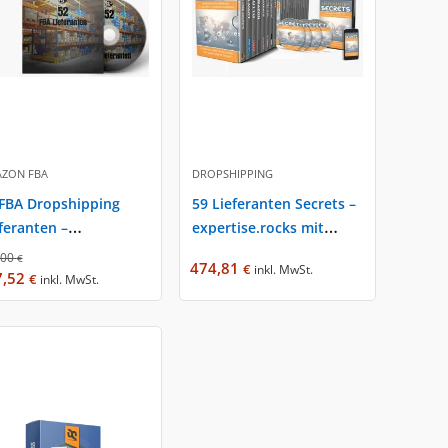
ZON FBA
DROPSHIPPING
FBA Dropshipping
59 Lieferanten Secrets –
feranten –
expertise.rocks mit
ertise.rocks mit
Fabian Siegler
,00
€
474,81
€
inkl. MwSt.
ian Siegler
7,52
€
inkl. MwSt.