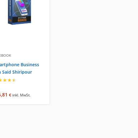
EBOOK
artphone Business
 Said Shiripour
★
★
★
★
5,81
€
inkl. MwSt.