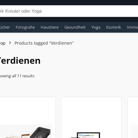
ücher
Fotografie
Haustiere
Gesundheit
Yoga
Esoterik
Immob
hop
Products tagged “Verdienen”
Verdienen
owing all 11 results