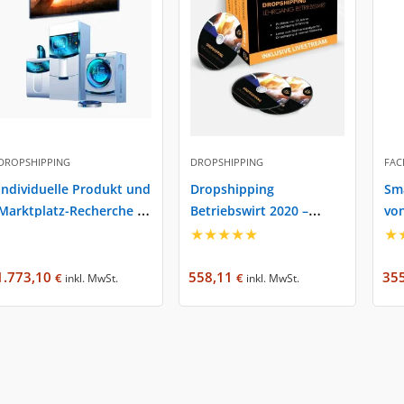
DROPSHIPPING
DROPSHIPPING
FAC
Individuelle Produkt und
Dropshipping
Sm
Marktplatz-Recherche –
Betriebswirt 2020 –
von
expertise.rocks
expertise.rocks – Fabian
★
★
★
★
★
★
Siegler
1.773,10
558,11
35
€
€
inkl. MwSt.
inkl. MwSt.