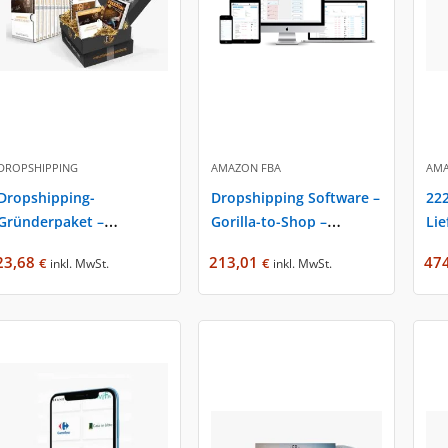
DROPSHIPPING
AMAZON FBA
AMA
Dropshipping-
Dropshipping Software –
22
Gründerpaket –
Gorilla-to-Shop –
Lie
expertise.rocks – Fabian
expertise.rocks – Fabian
exp
23,68
213,01
47
€
€
inkl. MwSt.
inkl. MwSt.
Siegler
Siegler
Fab