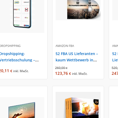
DROPSHIPPING
AMAZON FBA
AMA
Dropshipping-
52 FBA US Lieferanten –
52 
Vertriebsschulung –
kaum Wettbewerb in
Lie
expertise.rocks mit
Europa – expertise.rocks
exp
260,00
520
€
20,11
€
inkl. MwSt.
Fabian Siegler
Fab
123,76
24
€
inkl. MwSt.