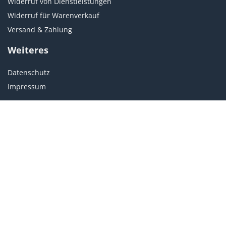
Widerruf von Dienstleistungen
Widerruf für Warenverkauf
Versand & Zahlung
Weiteres
Datenschutz
Impressum
Kundenservice
Du hast Fragen zu Kursen?
customer@becomepro.de