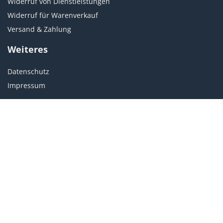
Widerruf von Dienstleistungen
Widerruf für Warenverkauf
Versand & Zahlung
Weiteres
Datenschutz
Impressum
Kundenservice
Du hast Fragen zu Kursen?
customer@becomepro.de