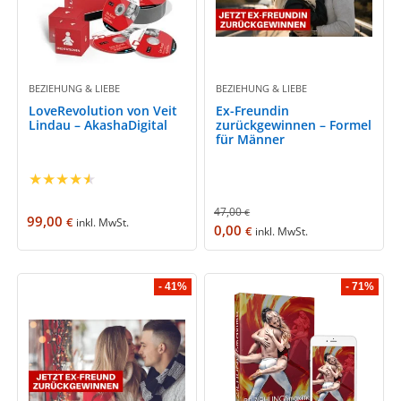
BEZIEHUNG & LIEBE
BEZIEHUNG & LIEBE
LoveRevolution von Veit
Ex-Freundin
Lindau – AkashaDigital
zurückgewinnen – Formel
für Männer
★
★
★
★
★
47,00
€
99,00
€
inkl. MwSt.
0,00
€
inkl. MwSt.
- 41%
- 71%