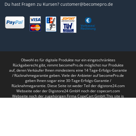
Du hast Fragen zu Kursen?
customer@becomepro.de
Obwohl es für digitale Produkte nur ein eingeschränktes
Rückgaberecht gibt, nimmt becomePro.de möglichst nur Produkte
auf, deren Verkäufer Ihnen mindestens eine 14 Tage-Erfolgs-Garantie
/ Rücknahmegarantie geben. Viele der Anbieter auf becomePro.de
geben Ihnen sogar eine 30-Tage-Erfolgs-Garantie /
Rücknahmegarantie. Diese Seite ist weder Teil der digistore24.com
Webseite oder der Digistore24 GmbH noch der copecart.com
Webseite noch der zugehörigen Firma CopeCart GmbH.This site is
not a part of the Facebook TM website or Facebook TM Inc.
Additionally, this site is NOT endorsed by FacebookTM in any way.
FACEBOOK TM is a trademark of FACEBOOK TM, Inc.
Products
search
Products