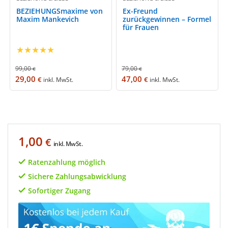
BEZIEHUNGSmaxime von
Ex-Freund
Maxim Mankevich
zurückgewinnen – Formel
für Frauen
★
★
★
★
★
99,00
79,00
€
€
29,00
47,00
€
€
inkl. MwSt.
inkl. MwSt.
1,00
€
inkl. MwSt.
Ratenzahlung möglich
Sichere Zahlungsabwicklung
Sofortiger Zugang