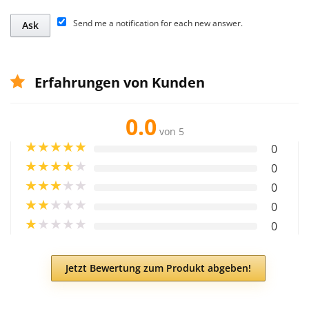
Send me a notification for each new answer.
Erfahrungen von Kunden
0.0
von 5
★
★
★
★
★
0
★
★
★
★
★
0
★
★
★
★
★
0
★
★
★
★
★
0
★
★
★
★
★
0
Jetzt Bewertung zum Produkt abgeben!