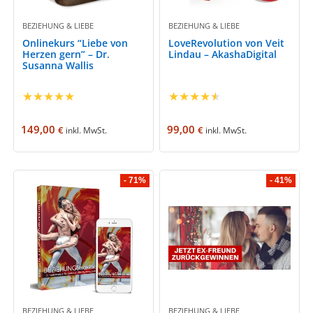
BEZIEHUNG & LIEBE
BEZIEHUNG & LIEBE
Onlinekurs “Liebe von
LoveRevolution von Veit
Herzen gern” – Dr.
Lindau – AkashaDigital
Susanna Wallis
★
★
★
★
★
★
★
★
★
★
149,00
99,00
€
€
inkl. MwSt.
inkl. MwSt.
- 71%
- 41%
BEZIEHUNG & LIEBE
BEZIEHUNG & LIEBE