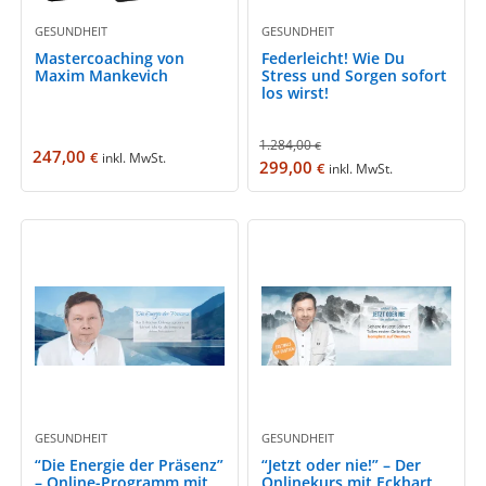
GESUNDHEIT
GESUNDHEIT
Mastercoaching von
Federleicht! Wie Du
Maxim Mankevich
Stress und Sorgen sofort
los wirst!
1.284,00
€
247,00
€
inkl. MwSt.
299,00
€
inkl. MwSt.
GESUNDHEIT
GESUNDHEIT
“Die Energie der Präsenz”
“Jetzt oder nie!” – Der
– Online-Programm mit
Onlinekurs mit Eckhart