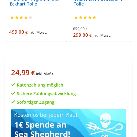
Eckhart Tolle
Tolle
★
★
★
★
★
★
★
★
★
★
699,00
€
499,00
€
inkl. MwSt.
299,00
€
inkl. MwSt.
24,99
€
inkl. MwSt.
Ratenzahlung möglich
Sichere Zahlungsabwicklung
Sofortiger Zugang