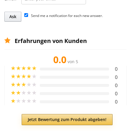
Send me a notification for each new answer.
Erfahrungen von Kunden
0.0
von 5
★
★
★
★
★
0
★
★
★
★
★
0
★
★
★
★
★
0
★
★
★
★
★
0
★
★
★
★
★
0
Jetzt Bewertung zum Produkt abgeben!