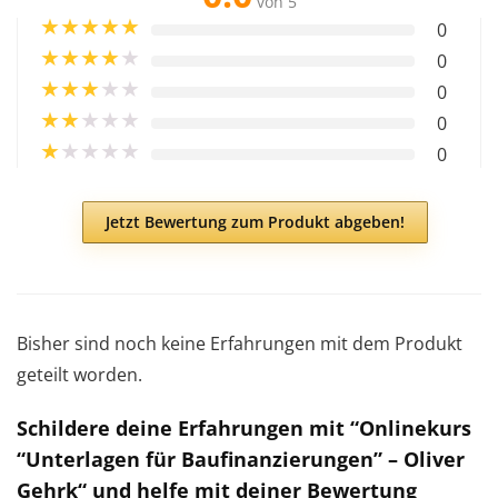
von 5
★
★
★
★
★
0
★
★
★
★
★
0
★
★
★
★
★
0
★
★
★
★
★
0
★
★
★
★
★
0
Jetzt Bewertung zum Produkt abgeben!
Bisher sind noch keine Erfahrungen mit dem Produkt
geteilt worden.
Schildere deine Erfahrungen mit “Onlinekurs
“Unterlagen für Baufinanzierungen” – Oliver
Gehrk“ und helfe mit deiner Bewertung