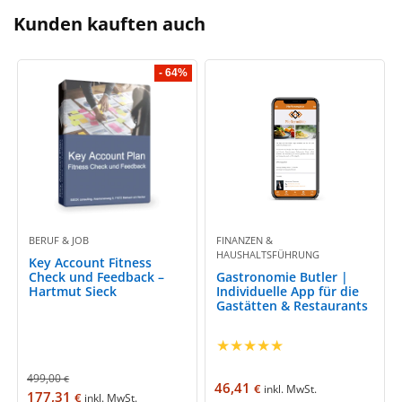
Kunden kauften auch
- 64%
BERUF & JOB
FINANZEN &
HAUSHALTSFÜHRUNG
Key Account Fitness
Check und Feedback –
Gastronomie Butler |
Hartmut Sieck
Individuelle App für die
Gastätten & Restaurants
★
★
★
★
★
499,00
€
46,41
€
inkl. MwSt.
177,31
€
inkl. MwSt.