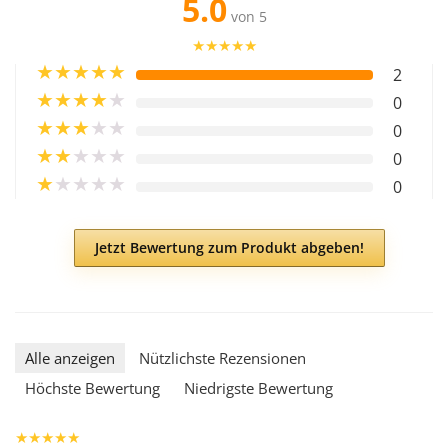
5.0
von 5
★
★
★
★
★
★
★
★
★
★
2
★
★
★
★
★
0
★
★
★
★
★
0
★
★
★
★
★
0
★
★
★
★
★
0
Jetzt Bewertung zum Produkt abgeben!
Alle anzeigen
Nützlichste Rezensionen
Höchste Bewertung
Niedrigste Bewertung
★
★
★
★
★