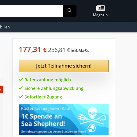
Magazin
ilien
177,31
€
236,81
€
inkl. MwSt.
Jetzt Teilnahme sichern!
Ratenzahlung möglich
Sichere Zahlungsabwicklung
%
Sofortiger Zugang