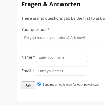
Fragen & Antworten
There are no questions yet. Be the first to ask 
Your question
*
Name
*
Email
*
Send me a notification for each new answer.