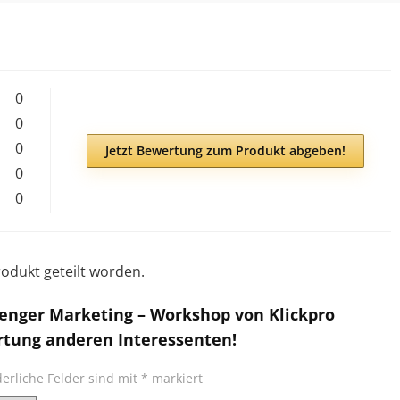
0
0
0
Jetzt Bewertung zum Produkt abgeben!
0
0
odukt geteilt worden.
enger Marketing – Workshop von Klickpro
rtung anderen Interessenten!
derliche Felder sind mit
*
markiert