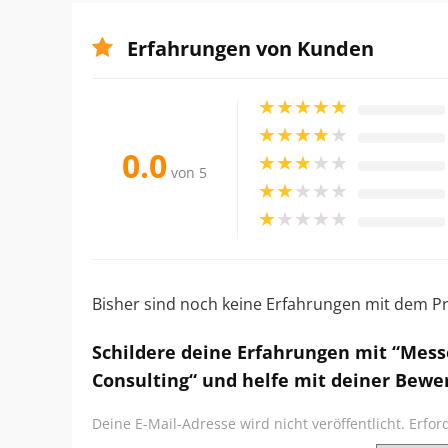
Erfahrungen von Kunden
★
★
★
★
★
★
★
★
★
★
0.0
★
★
★
★
★
von 5
★
★
★
★
★
★
★
★
★
★
Bisher sind noch keine Erfahrungen mit dem Pr
Schildere deine Erfahrungen mit “Mess
Consulting“ und helfe mit deiner Bewe
Deine E-Mail-Adresse wird nicht veröffentlicht.
Erfor