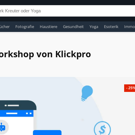
ücher
Fotografie
Haustiere
Gesundheit
Yoga
Esoterik
Immob
orkshop von Klickpro
- 25