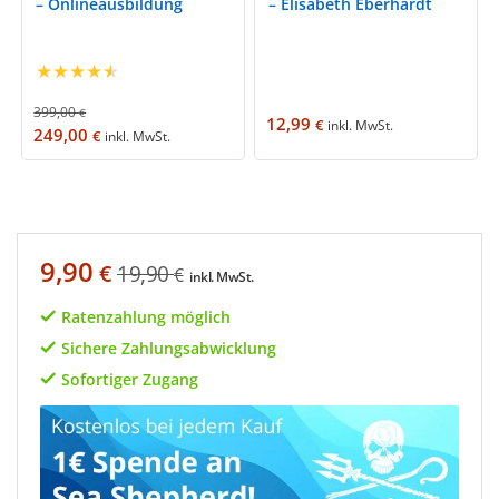
– Onlineausbildung
– Elisabeth Eberhardt
★
★
★
★
★
399,00
€
12,99
€
inkl. MwSt.
249,00
€
inkl. MwSt.
9,90
€
19,90
€
inkl. MwSt.
Ratenzahlung möglich
Sichere Zahlungsabwicklung
Sofortiger Zugang