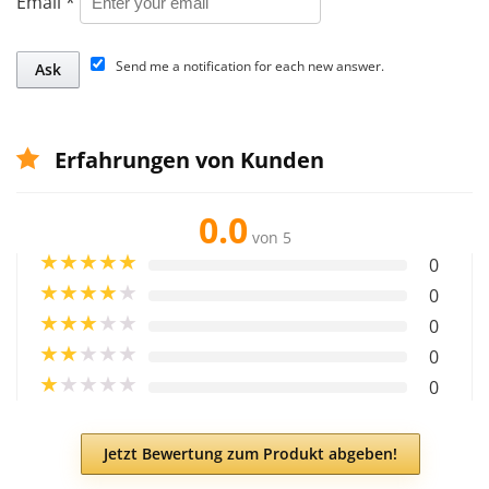
Email
*
Send me a notification for each new answer.
Erfahrungen von Kunden
0.0
von 5
★
★
★
★
★
0
★
★
★
★
★
0
★
★
★
★
★
0
★
★
★
★
★
0
★
★
★
★
★
0
Jetzt Bewertung zum Produkt abgeben!