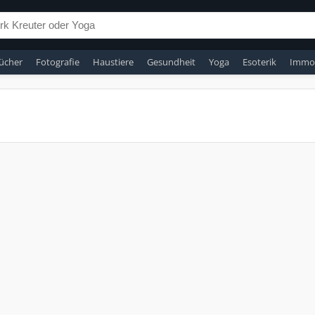
ücher
Fotografie
Haustiere
Gesundheit
Yoga
Esoterik
Immob