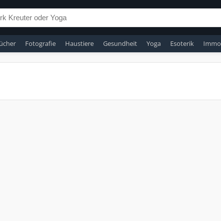
ücher
Fotografie
Haustiere
Gesundheit
Yoga
Esoterik
Immob