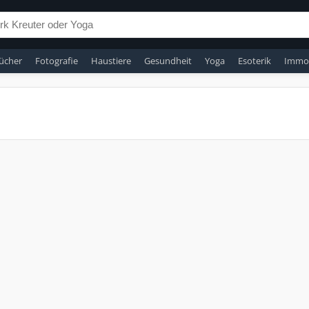
ücher
Fotografie
Haustiere
Gesundheit
Yoga
Esoterik
Immob